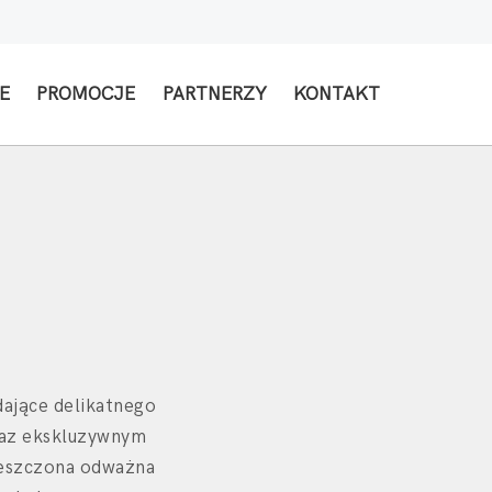
E
PROMOCJE
PARTNERZY
KONTAKT
dające delikatnego
raz ekskluzywnym
ieszczona odważna