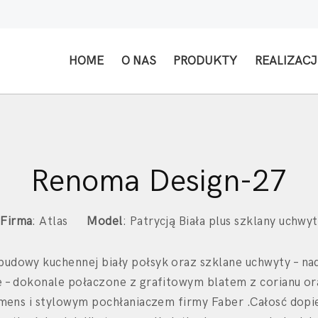
HOME
O NAS
PRODUKTY
REALIZACJ
Renoma Design-27
Firma
: Atlas
Model
: Patrycją Biała plus szklany uchwyt
dowy kuchennej biały połsyk oraz szklane uchwyty – na
 – dokonale połaczone z grafitowym blatem z corianu o
mens i stylowym pochłaniaczem firmy Faber .Całosć dop